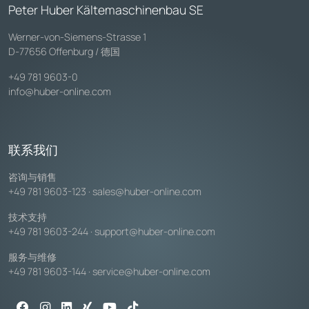
Peter Huber Kältemaschinenbau SE
Werner-von-Siemens-Strasse 1
D-77656 Offenburg / 德国
+49 781 9603-0
info@huber-online.com
联系我们
咨询与销售
+49 781 9603-123
·
sales@huber-online.com
技术支持
+49 781 9603-244
·
support@huber-online.com
服务与维修
+49 781 9603-144
·
service@huber-online.com