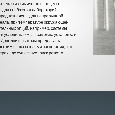
а тепла из химических процессов,
же для снабжения лабораторий
 предназначены для непрерывной
онала, при температуре окружающей
ительных опций, например, системы
в условиях зимы, возможна установка и
. Дополнительно мы предлагаем
сокими показателями нагнетания, это
рах, где существует риск резкого