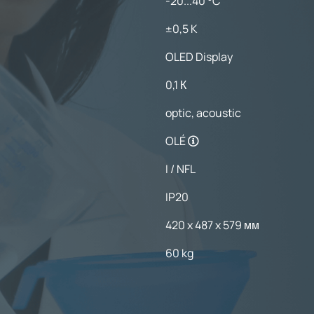
-20...40 °C
±0,5 K
OLED Display
0,1 К
optic, acoustic
OLÉ
I / NFL
IP20
420 x 487 x 579 мм
60 kg