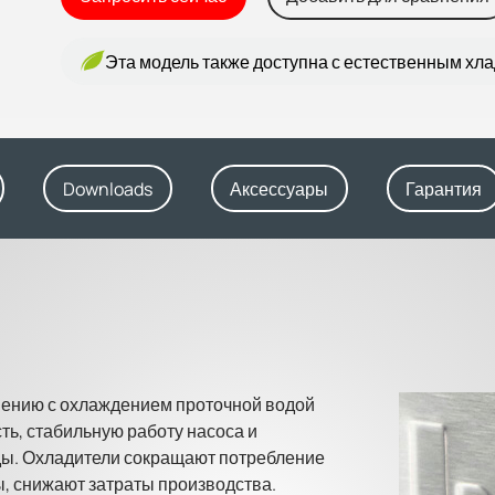
Эта модель также доступна с естественным хл
Downloads
Аксессуары
Гарантия
нению с охлаждением проточной водой
ь, стабильную работу насоса и
ы. Охладители сокращают потребление
, снижают затраты производства.