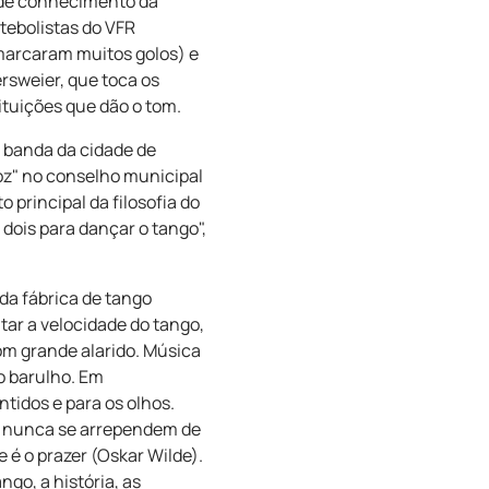
l de conhecimento da
tebolistas do VFR
 marcaram muitos golos) e
rsweier, que toca os
ituições que dão o tom.
a banda da cidade de
voz" no conselho municipal
principal da filosofia do
 dois para dançar o tango",
 da fábrica de tango
tar a velocidade do tango,
m grande alarido. Música
o barulho. Em
ntidos e para os olhos.
s nunca se arrependem de
 é o prazer (Oskar Wilde).
ngo, a história, as