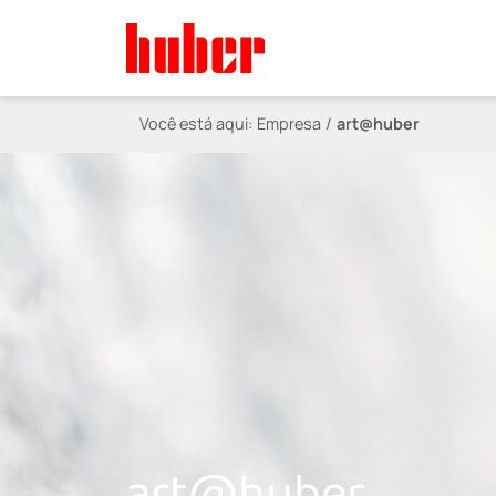
Você está aqui:
Empresa
art@huber
art@huber