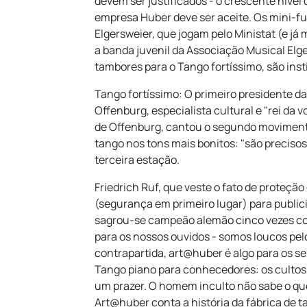
devem ser justificados - o crescente níve
empresa Huber deve ser aceite. Os mini-fu
Elgersweier, que jogam pelo Ministat (e já
a banda juvenil da Associação Musical Elge
tambores para o Tango fortíssimo, são inst
Tango fortíssimo: O primeiro presidente d
Offenburg, especialista cultural e "rei da 
de Offenburg, cantou o segundo movimento 
tango nos tons mais bonitos: "são precisos
terceira estação.
Friedrich Ruf, que veste o fato de proteção
(segurança em primeiro lugar) para publici
sagrou-se campeão alemão cinco vezes co
para os nossos ouvidos - somos loucos pel
contrapartida, art@huber é algo para os se
Tango piano para conhecedores: os culto
um prazer. O homem inculto não sabe o que
Art@huber conta a história da fábrica de ta