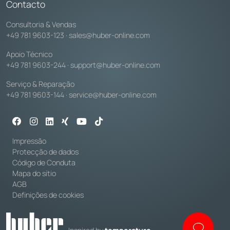
Contacto
Consultoria & Vendas
+49 781 9603-123
·
sales@huber-online.com
Apoio Técnico
+49 781 9603-244
·
support@huber-online.com
Serviço & Reparação
+49 781 9603-144
·
service@huber-online.com
Impressão
Protecção de dados
Código de Conduta
Mapa do sítio
AGB
Definições de cookies