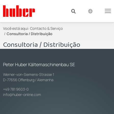
Você está aqui:
Contacto & Serviço
Consultoria / Distribuição
Consultoria / Distribuição
Peter Huber Kältemaschinenbau SE
Werner-von-Siemens-Strasse 1
D-77656 Offenburg / Alemanha
+49 781 9603-0
info@huber-online.com