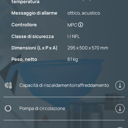
temperatura
Messaggio di allarme
ottico, acustico
Controllore
MPC
Classe di sicurezza
I / NFL
Dimensioni (L x P x A)
295 x 500 x 570 mm
Peso, netto
61 kg
Capacità di riscaldamento/raffreddamento
Pompa di circolazione