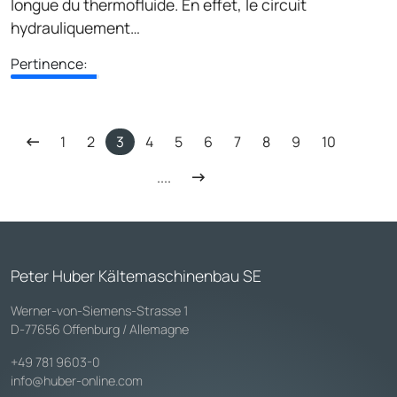
longue du thermofluide. En effet, le circuit
hydrauliquement…
Pertinence:
1
2
3
4
5
6
7
8
9
10
....
Peter Huber Kältemaschinenbau SE
Werner-von-Siemens-Strasse 1
D-77656 Offenburg / Allemagne
+49 781 9603-0
info@huber-online.com