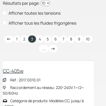
Résultats par page:
Afficher toutes les tensions
Afficher tous les fluides frigorigènes
1
2
3
4
5
6
7
8
9
10
....
CC-405w
Réf.: 2017.0010.01
Raccordement au réseau: 220-240V 1~/2~
50/60Hz
Catégorie de produits: Modèles CC, jusqu’à