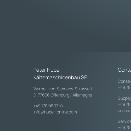
Peter Huber
Cont
Kältemaschinenbau SE
Consei
+49 78
Werner-von-Siemens-Strasse 1
D-77656 Offenburg / Allemagne
Suppor
+49 78
+49 781 9603-0
online
info@huber-online.com
Servic
+49 78