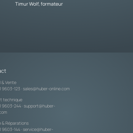
Timur Wolf, formateur
act
l & Vente
1 9603-123
·
sales@huber-online.com
t technique
1 9603-244
·
support@huber-
.com
e & Réparations
1 9603-144
·
service@huber-