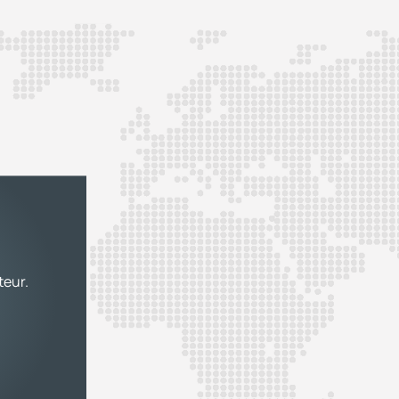
teur.