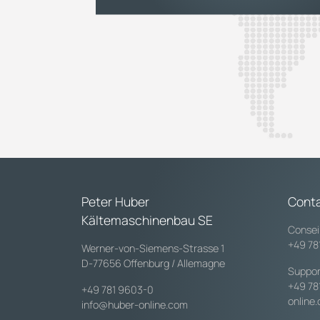
Peter Huber
Cont
Kältemaschinenbau SE
Consei
+49 78
Werner-von-Siemens-Strasse 1
D-77656 Offenburg / Allemagne
Suppor
+49 78
+49 781 9603-0
online
info@huber-online.com