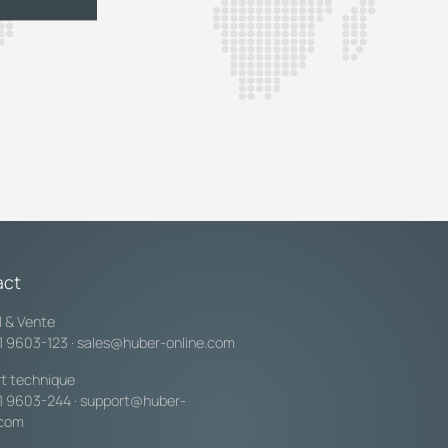
act
l & Vente
1 9603-123
·
sales@huber-online.com
t technique
1 9603-244
·
support@huber-
.com