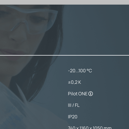
-20...100 °C
±0,2 K
Pilot ONE
III / FL
IP20
740 x 1160 x 1050 mm