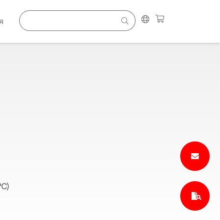
я
°C)