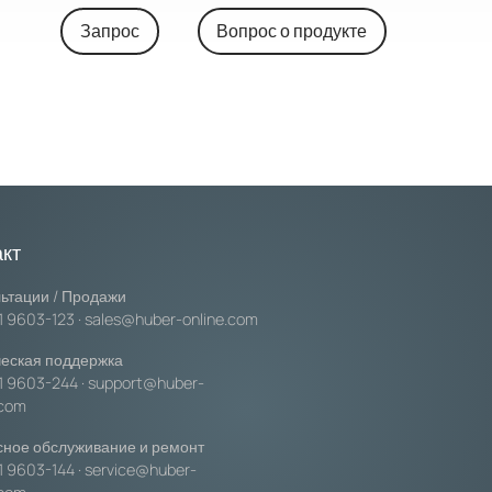
Запрос
Вопрос о продукте
акт
ьтации / Продажи
1 9603-123
·
sales@huber-online.com
еская поддержка
1 9603-244
·
support@huber-
.com
ное обслуживание и ремонт
1 9603-144
·
service@huber-