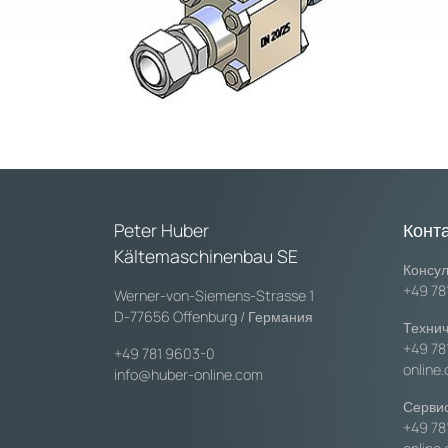
Peter Huber
Конт
Kältemaschinenbau SE
Консул
+49 78
Werner-von-Siemens-Strasse 1
D-77656 Offenburg / Германия
Технич
+49 78
+49 781 9603-0
online
info@huber-online.com
Сервис
+49 78