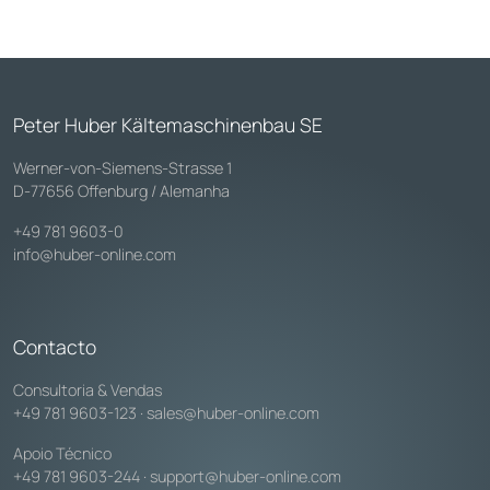
Peter Huber Kältemaschinenbau SE
Werner-von-Siemens-Strasse 1
D-77656 Offenburg / Alemanha
+49 781 9603-0
info@huber-online.com
Contacto
Consultoria & Vendas
+49 781 9603-123
·
sales@huber-online.com
Apoio Técnico
+49 781 9603-244
·
support@huber-online.com