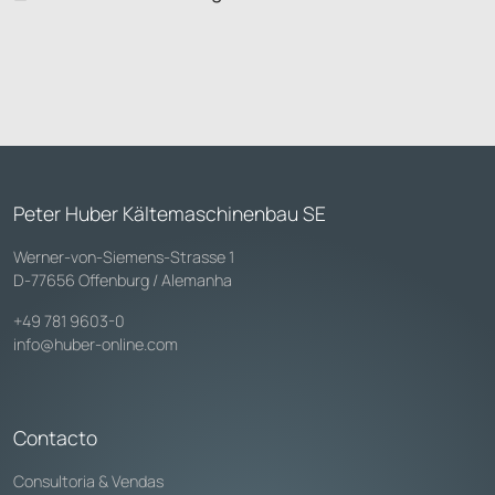
Peter Huber Kältemaschinenbau SE
Werner-von-Siemens-Strasse 1
D-77656 Offenburg / Alemanha
+49 781 9603-0
info@huber-online.com
Contacto
Consultoria & Vendas