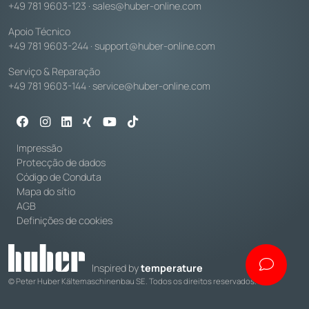
+49 781 9603-123
·
sales@huber-online.com
Apoio Técnico
+49 781 9603-244
·
support@huber-online.com
Serviço & Reparação
+49 781 9603-144
·
service@huber-online.com
Impressão
Protecção de dados
Código de Conduta
Mapa do sítio
AGB
Definições de cookies
Inspired by
temperature
© Peter Huber Kältemaschinenbau SE. Todos os direitos reservados.