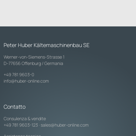
Peter Huber Kältemaschinenbau SE
Werner-von-Siemens-Strasse 1
D-77656 Offenburg / Germania
+49 781 9603-0
info@huber-online.com
Contatto
Consulenza & vendite
+49 781 9603-123
·
sales@huber-online.com