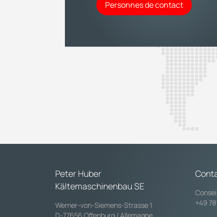
Personnes de contact
Peter Huber
Cont
Kältemaschinenbau SE
Consei
+49 78
Werner-von-Siemens-Strasse 1
D-77656 Offenburg / Allemagne