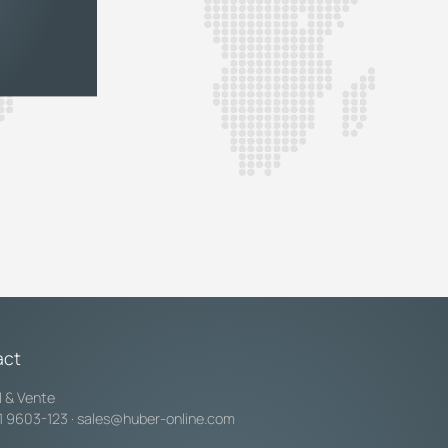
act
l & Vente
1 9603-123
·
sales@huber-online.com