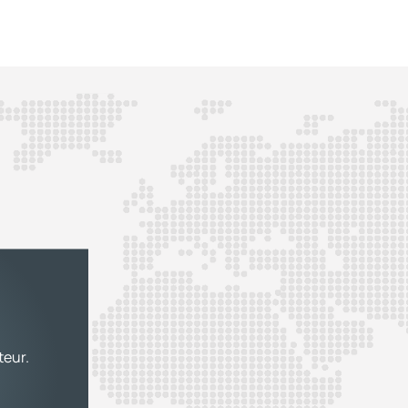
teur.