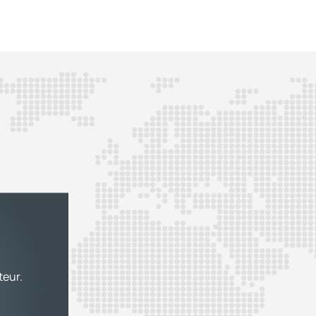
teur.