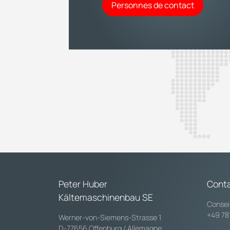
Personnes de contact
Peter Huber
Cont
Kältemaschinenbau SE
Consei
+49 78
Werner-von-Siemens-Strasse 1
D-77656 Offenburg / Allemagne