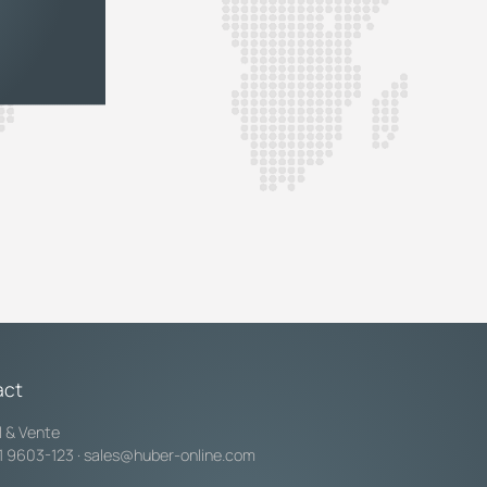
act
l & Vente
1 9603-123
·
sales@huber-online.com