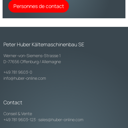
Personnes de contact
Peter Huber Kältemaschinenbau SE
Werner-von-Siemens-Strasse 1
D-77656 Offenburg / Allemagne
+49 781 9603-0
info@huber-online.com
Contact
Conseil & Vente
+49 781 9603-123
·
sales@huber-online.com