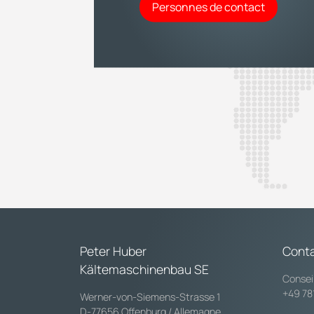
Personnes de contact
Peter Huber
Cont
Kältemaschinenbau SE
Consei
+49 78
Werner-von-Siemens-Strasse 1
D-77656 Offenburg / Allemagne