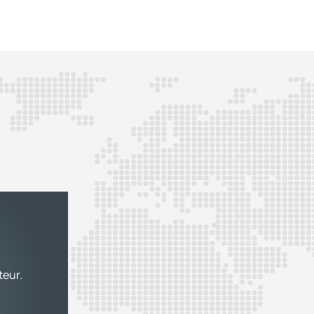
teur.