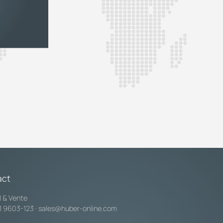
act
l & Vente
1 9603-123
·
sales@huber-online.com