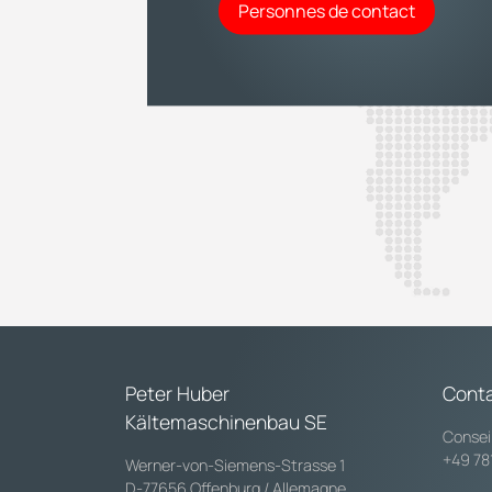
Personnes de contact
Peter Huber
Cont
Kältemaschinenbau SE
Consei
+49 78
Werner-von-Siemens-Strasse 1
D-77656 Offenburg / Allemagne