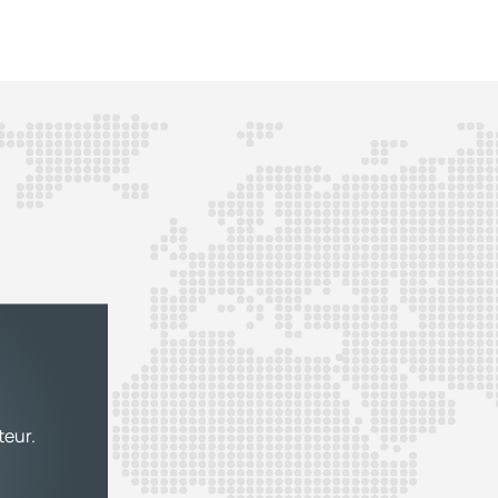
teur.