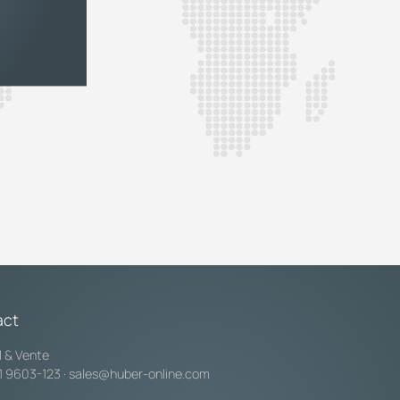
act
l & Vente
1 9603-123
·
sales@huber-online.com