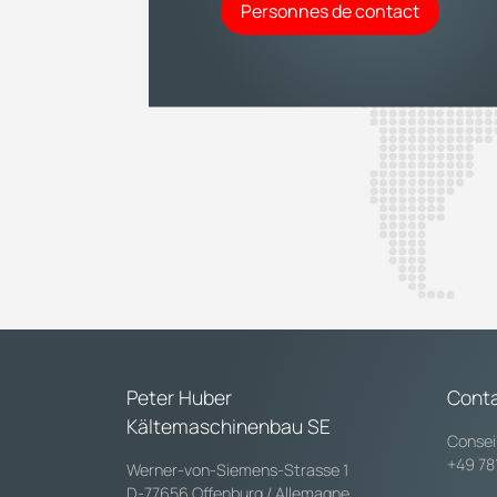
Personnes de contact
Peter Huber
Cont
Kältemaschinenbau SE
Consei
+49 78
Werner-von-Siemens-Strasse 1
D-77656 Offenburg / Allemagne