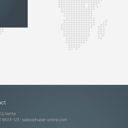
act
l & Vente
1 9603-123
·
sales@huber-online.com