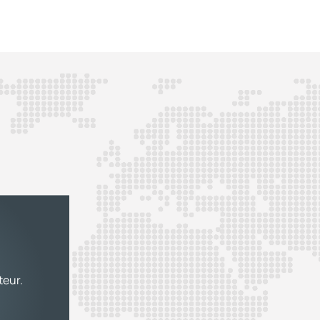
teur.