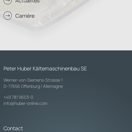
Actualités
Carrière
Peter Huber Kältemaschinenbau SE
Werner-von-Siemens-Strasse 1
D-77656 Offenburg / Allemagne
+49 781 9603-0
info@huber-online.com
Contact