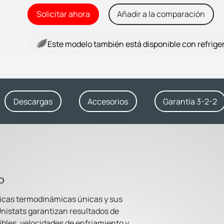
Solicitar ahora
Añadir a la comparación
Este modelo también está disponible con refrige
Descargas
Accesorios
Garantía 3-2-2
o
ticas termodinámicas únicas y sus
Unistats garantizan resultados de
ibles, velocidades de enfriamiento y