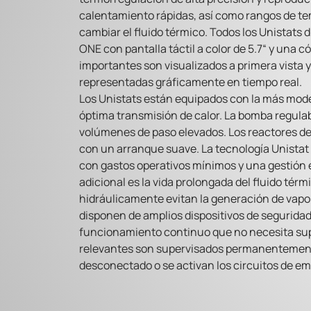
calentamiento rápidas, así como rangos de t
cambiar el fluido térmico. Todos los Unistats 
ONE con pantalla táctil a color de 5.7“ y una
importantes son visualizados a primera vista
representadas gráficamente en tiempo real.
Los Unistats están equipados con la más mod
óptima transmisión de calor. La bomba regulabl
volúmenes de paso elevados. Los reactores de 
con un arranque suave. La tecnología Unist
con gastos operativos mínimos y una gestión e
adicional es la vida prolongada del fluido térm
hidráulicamente evitan la generación de vapor
disponen de amplios dispositivos de seguridad 
funcionamiento continuo que no necesita sup
relevantes son supervisados permanentemente 
desconectado o se activan los circuitos de e