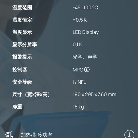
温度范围
-45...100 °C
温度恒定
±0,5 K
温度显示
LED Display
显示分辨率
0,1 K
报警提示
光学、声学
控制器
MPC
安全等级
I / NFL
尺寸（宽x深x高）
190 x 295 x 360 mm
净重
16 kg
加热/制冷功率