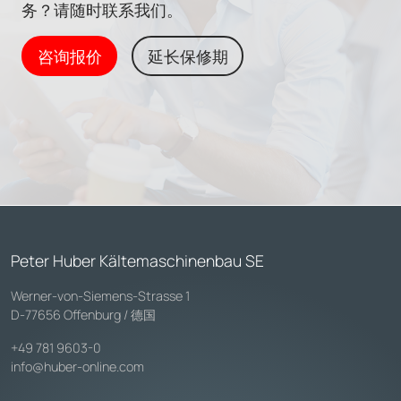
务？请随时联系我们。
咨询报价
延长保修期
Peter Huber Kältemaschinenbau SE
Werner-von-Siemens-Strasse 1
D-77656 Offenburg / 德国
+49 781 9603-0
info@huber-online.com