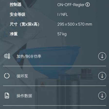
控制器
ON-OFF-Regler
安全等级
I / NFL
尺寸（宽x深x高）
295 x 500 x 570 mm
净重
57 kg
加热/制冷功率
循环泵
操作数据