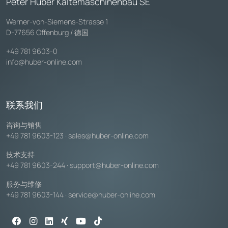
Peter Huber Kältemaschinenbau SE
Werner-von-Siemens-Strasse 1
D-77656 Offenburg / 德国
+49 781 9603-0
info@huber-online.com
联系我们
咨询与销售
+49 781 9603-123
·
sales@huber-online.com
技术支持
+49 781 9603-244
·
support@huber-online.com
服务与维修
+49 781 9603-144
·
service@huber-online.com