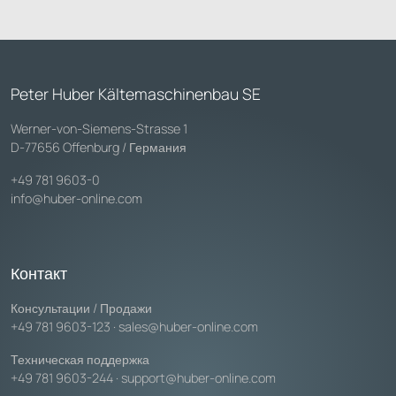
Peter Huber Kältemaschinenbau SE
Werner-von-Siemens-Strasse 1
D-77656 Offenburg / Германия
+49 781 9603-0
info@huber-online.com
Контакт
Консультации / Продажи
+49 781 9603-123
·
sales@huber-online.com
Техническая поддержка
+49 781 9603-244
·
support@huber-online.com