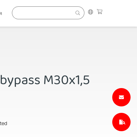
я
 bypass M30x1,5
ated