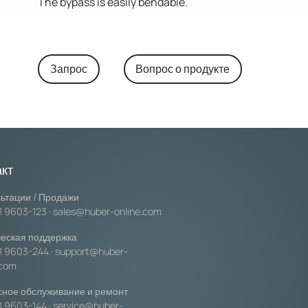
The bypass is easily bendable.
Запрос
Вопрос о продукте
акт
ьтации / Продажи
1 9603-123
·
sales@huber-online.com
еская поддержка
1 9603-244
·
support@huber-
.com
ное обслуживание и ремонт
1 9603-144
·
service@huber-