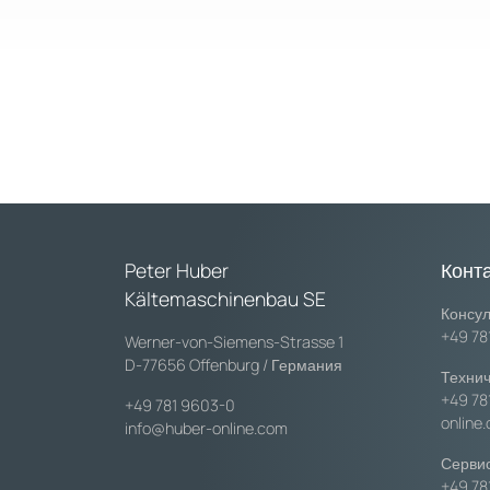
Peter Huber
Конт
Kältemaschinenbau SE
Консул
+49 78
Werner-von-Siemens-Strasse 1
D-77656 Offenburg / Германия
Технич
+49 78
+49 781 9603-0
online
info@huber-online.com
Сервис
+49 78