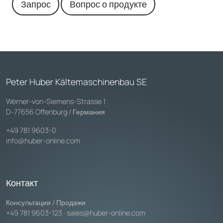
Запрос
Вопрос о продукте
Peter Huber Kältemaschinenbau SE
Werner-von-Siemens-Strasse 1
D-77656 Offenburg / Германия
+49 781 9603-0
info@huber-online.com
Контакт
Консультации / Продажи
+49 781 9603-123
·
sales@huber-online.com