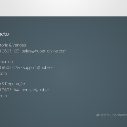
acto
toria & Vendas
1 9603-123
·
sales@huber-online.com
Técnico
1 9603-244
·
support@huber-
.com
o & Reparação
1 9603-144
·
service@huber-
.com
© Peter Huber Kälte