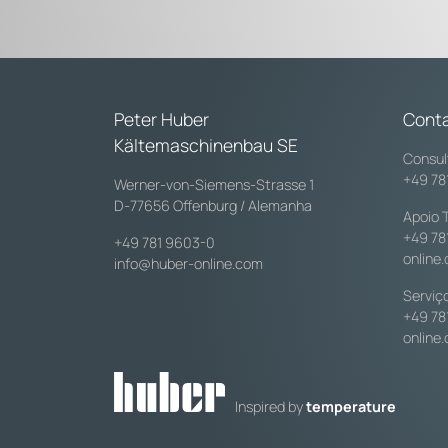
Peter Huber
Cont
Kältemaschinenbau SE
Consul
+49 78
Werner-von-Siemens-Strasse 1
D-77656 Offenburg / Alemanha
Apoio 
+49 78
+49 781 9603-0
online
info@huber-online.com
Serviç
+49 78
online
Inspired by
temperature