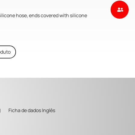
silicone hose, ends covered with silicone
oduto
Ficha de dados Inglês