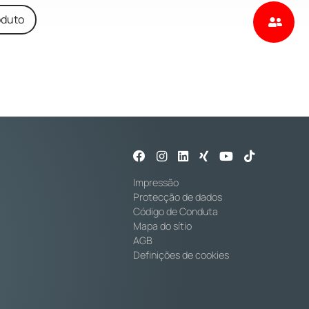
oduto
Impressão
Protecção de dados
Código de Conduta
Mapa do sítio
AGB
Definições de cookies