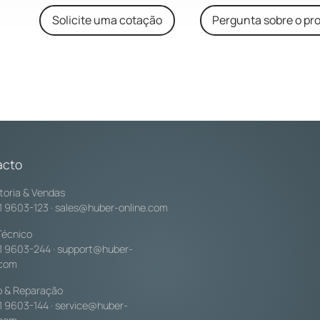
Solicite uma cotação
Pergunta sobre o pr
acto
toria & Vendas
1 9603-123
·
sales@huber-online.com
Técnico
1 9603-244
·
support@huber-
.com
o & Reparação
1 9603-144
·
service@huber-