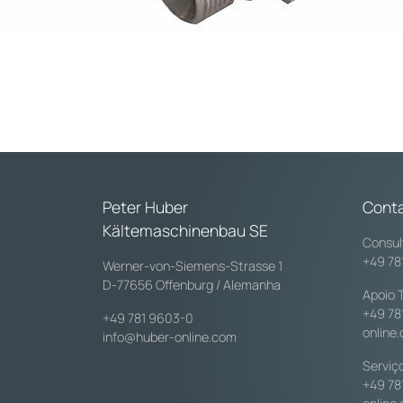
Peter Huber
Cont
Kältemaschinenbau SE
Consul
+49 78
Werner-von-Siemens-Strasse 1
D-77656 Offenburg / Alemanha
Apoio 
+49 78
+49 781 9603-0
online
info@huber-online.com
Serviç
+49 78