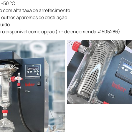
 -50 °C
o com alta taxa de arrefecimento
 outros aparelhos de destilação
luído
idro disponível como opção (n.º de encomenda #505286)