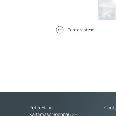
Para a síntese
Peter Huber
Cont
Kältemaschinenbau SE