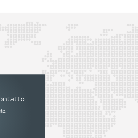
contatto
sto.