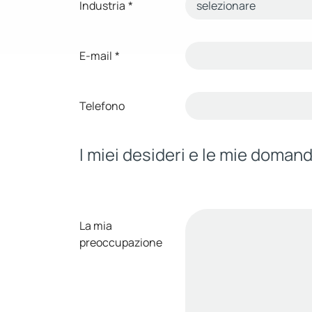
Industria
*
E-mail
*
Telefono
I miei desideri e le mie doman
La mia
preoccupazione