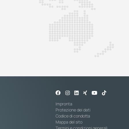
Impronta
Protezione dei dati
Codice di condotta
Mappa del sito
Termini e condizioni generali