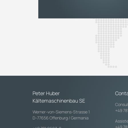
Peter Huber
Conta
Kältemaschinenbau SE
Consul
+49 78
Werner-von-Siemens-Strasse 1
D-77656 Offenburg / Germania
Assist
+49 78