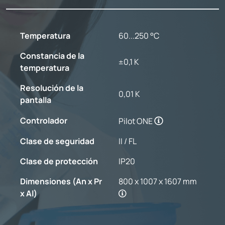
Temperatura
60...250 °C
Constancia de la
±0,1 K
temperatura
Resolución de la
0,01 K
pantalla
Controlador
Pilot ONE
Clase de seguridad
II / FL
Clase de protección
IP20
Dimensiones (An x Pr
800 x 1007 x 1607 mm
x Al)