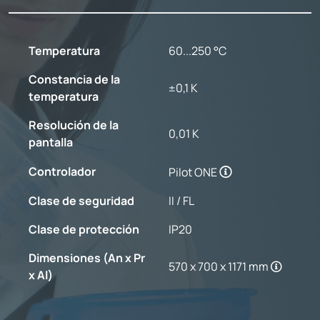
Temperatura
60...250 °C
Constancia de la
±0,1 K
temperatura
Resolución de la
0,01 K
pantalla
Controlador
Pilot ONE
Clase de seguridad
II / FL
Clase de protección
IP20
Dimensiones (An x Pr
570 x 700 x 1171 mm
x Al)