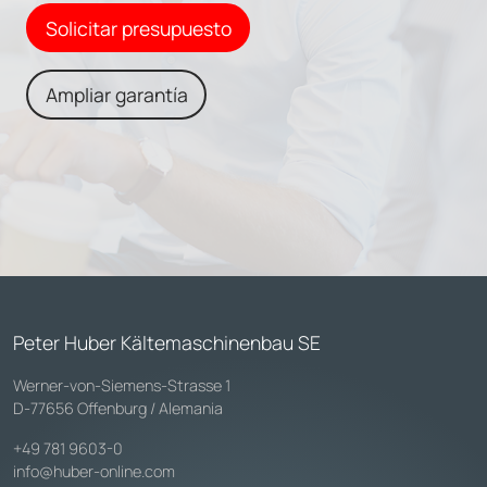
Solicitar presupuesto
Ampliar garantía
Peter Huber Kältemaschinenbau SE
Werner-von-Siemens-Strasse 1
D-77656 Offenburg / Alemania
+49 781 9603-0
info@huber-online.com