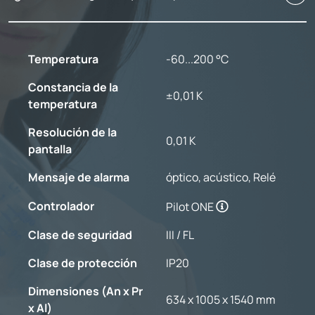
Temperatura
-60...200 °C
Constancia de la
±0,01 K
temperatura
Resolución de la
0,01 K
pantalla
Mensaje de alarma
óptico, acústico, Relé
Controlador
Pilot ONE
Clase de seguridad
III / FL
Clase de protección
IP20
Dimensiones (An x Pr
634 x 1005 x 1540 mm
x Al)