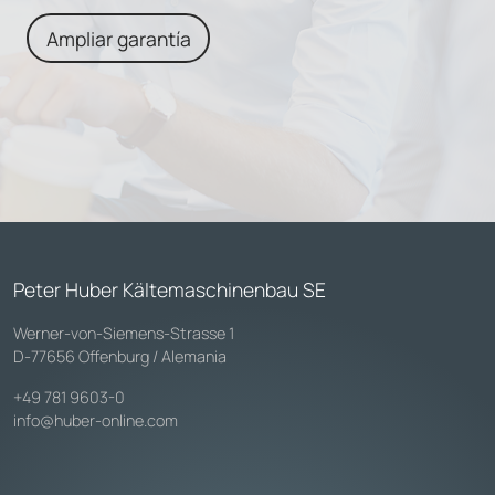
Ampliar garantía
Peter Huber Kältemaschinenbau SE
Werner-von-Siemens-Strasse 1
D-77656 Offenburg / Alemania
+49 781 9603-0
info@huber-online.com