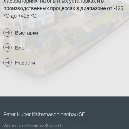
лабораториях, на опытных установках и в
производственных процессах в диапазоне от -125
°C до +425 °C.
Выставки
Блог
Новости
Peter Huber Kältemaschinenbau SE
Werner-von-Siemens-Strasse 1