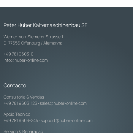
Peter Huber Kältemaschinenbau SE
Werner-von-Siemens-Strasse 1
D-77656 Offenburg / Alemanha
+49 781 9603-0
info@huber-online.com
Contacto
Consultoria & Vendas
+49 781 9603-123
·
sales@huber-online.com
Apoio Técnico
+49 781 9603-244
·
support@huber-online.com
Serviço & Reparação