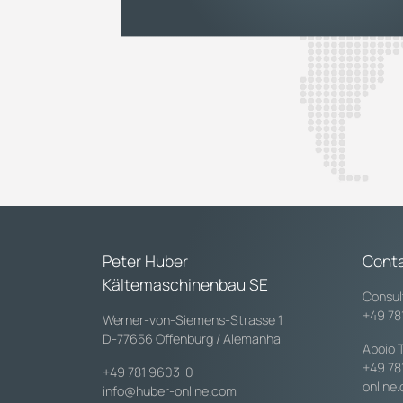
Peter Huber
Cont
Kältemaschinenbau SE
Consul
+49 78
Werner-von-Siemens-Strasse 1
D-77656 Offenburg / Alemanha
Apoio 
+49 78
+49 781 9603-0
online
info@huber-online.com