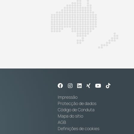
Impressão
Protecção de dados
Código de Conduta
Mapa do sítio
AGB
Definições de cookies