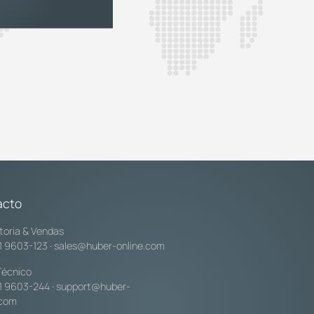
acto
toria & Vendas
1 9603-123
·
sales@huber-online.com
Técnico
1 9603-244
·
support@huber-
.com