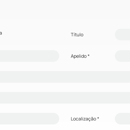
a
Título
Apelido
*
Localização
*