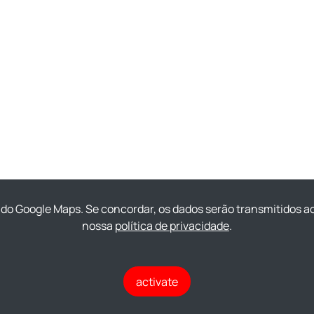
 do Google Maps. Se concordar, os dados serão transmitidos a
nossa
política de privacidade
.
activate