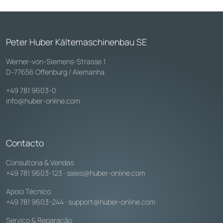
Peter Huber Kältemaschinenbau SE
Werner-von-Siemens-Strasse 1
D-77656 Offenburg / Alemanha
+49 781 9603-0
info@huber-online.com
Contacto
Consultoria & Vendas
+49 781 9603-123
·
sales@huber-online.com
Apoio Técnico
+49 781 9603-244
·
support@huber-online.com
Serviço & Reparação