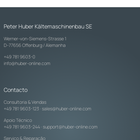
Peter Huber Kältemaschinenbau SE
Werner-von-Siemens-Strasse 1
D-77656 Offenburg / Alemanha
+49 781 9603-0
info@huber-online.com
Contacto
Consultoria & Vendas
+49 781 9603-123
·
sales@huber-online.com
Apoio Técnico
+49 781 9603-244
·
support@huber-online.com
Serviço & Reparação