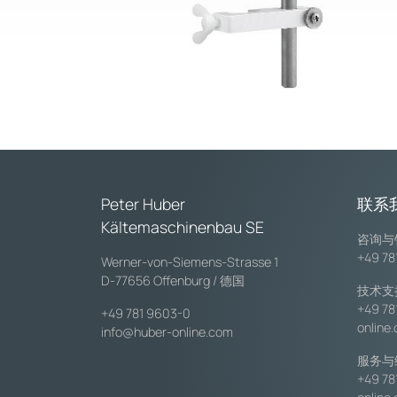
Peter Huber
联系
Kältemaschinenbau SE
咨询与
+49 78
Werner-von-Siemens-Strasse 1
D-77656 Offenburg / 德国
技术支
+49 78
+49 781 9603-0
online
info@huber-online.com
服务与
+49 78