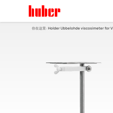
你在这里:
Holder Ubbelohde viscosimeter for V