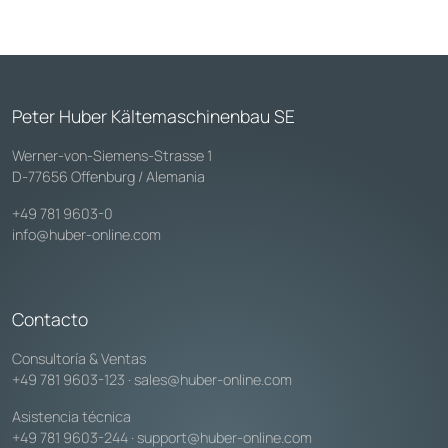
Peter Huber Kältemaschinenbau SE
Werner-von-Siemens-Strasse 1
D-77656 Offenburg / Alemania
+49 781 9603-0
info@huber-online.com
Contacto
Consultoría & Ventas
+49 781 9603-123
·
sales@huber-online.com
Asistencia técnica
+49 781 9603-244
·
support@huber-online.com