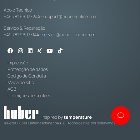
Apoio Técnico
+49 781 9603-244
·
support@huber-online.com
Serviço & Reparação
+49 781 9603-144
·
service@huber-online.com
Impressão
Protecção de dados
Código de Conduta
Mapa do sítio
AGB
Definições de cookies
Inspired by
temperature
© Peter Huber Kältemaschinenbau SE. Todos os direitos reservados.