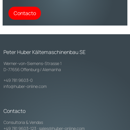
Contacto
Peter Huber Kältemaschinenbau SE
Werner-von-Siemens-Strasse 1
D-77656 Offenburg / Alemanha
+49 781 9603-0
info@huber-online.com
Contacto
Consultoria & Vendas
+49 781 9603-123
·
sales@huber-online.com