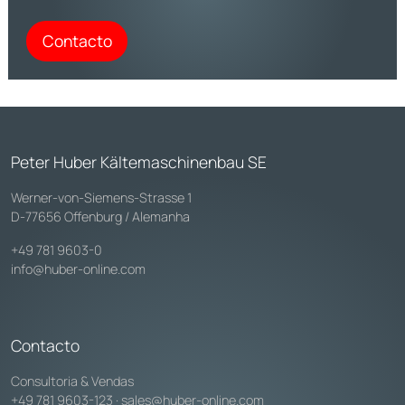
Contacto
Peter Huber Kältemaschinenbau SE
Werner-von-Siemens-Strasse 1
D-77656 Offenburg / Alemanha
+49 781 9603-0
info@huber-online.com
Contacto
Consultoria & Vendas
+49 781 9603-123
·
sales@huber-online.com