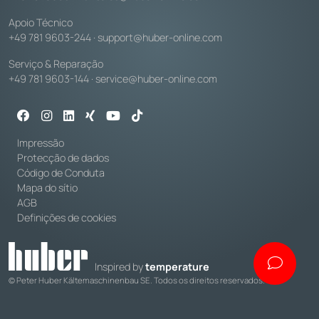
Apoio Técnico
+49 781 9603-244
·
support@huber-online.com
Serviço & Reparação
+49 781 9603-144
·
service@huber-online.com
Impressão
Protecção de dados
Código de Conduta
Mapa do sítio
AGB
Definições de cookies
Inspired by
temperature
© Peter Huber Kältemaschinenbau SE. Todos os direitos reservados.