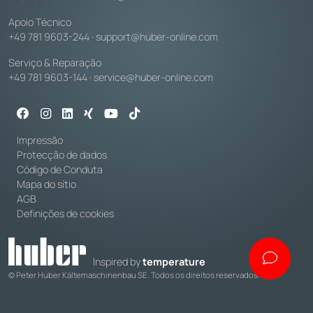
Apoio Técnico
+49 781 9603-244
·
support@huber-online.com
Serviço & Reparação
+49 781 9603-144
·
service@huber-online.com
Impressão
Protecção de dados
Código de Conduta
Mapa do sítio
AGB
Definições de cookies
Inspired by
temperature
© Peter Huber Kältemaschinenbau SE. Todos os direitos reservados.