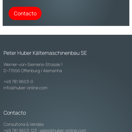
Contacto
Peter Huber Kältemaschinenbau SE
Werner-von-Siemens-Strasse 1
D-77656 Offenburg / Alemanha
+49 781 9603-0
info@huber-online.com
Contacto
Consultoria & Vendas
+49 781 9603-123
·
sales@huber-online.com