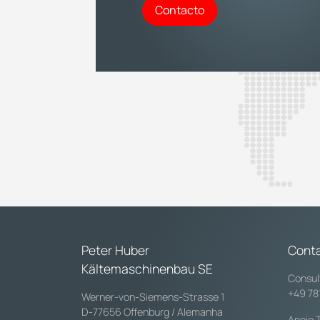
Contacto
Peter Huber
Cont
Kältemaschinenbau SE
Consul
+49 78
Werner-von-Siemens-Strasse 1
D-77656 Offenburg / Alemanha
Apoio 