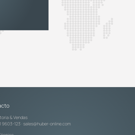
acto
toria & Vendas
1 9603-123
·
sales@huber-online.com
Técnico