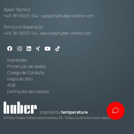
Apoio Técnico
+49 781 9603-244
·
support@huber-online.com
Serviço & Reparação
+49 781 9603-144
·
service@huber-online.com
Impressão
Protecção de dados
Código de Conduta
Mapa do sítio
AGB
Definições de cookies
Inspired by
temperature
© Peter Huber Kältemaschinenbau SE. Todos os direitos reservados.