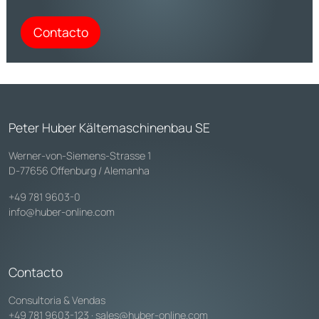
Contacto
Peter Huber Kältemaschinenbau SE
Werner-von-Siemens-Strasse 1
D-77656 Offenburg / Alemanha
+49 781 9603-0
info@huber-online.com
Contacto
Consultoria & Vendas
+49 781 9603-123
·
sales@huber-online.com