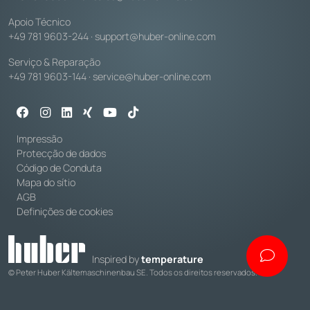
Apoio Técnico
+49 781 9603-244
·
support@huber-online.com
Serviço & Reparação
+49 781 9603-144
·
service@huber-online.com
Impressão
Protecção de dados
Código de Conduta
Mapa do sítio
AGB
Definições de cookies
Inspired by
temperature
© Peter Huber Kältemaschinenbau SE. Todos os direitos reservados.