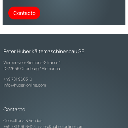
Contacto
Peter Huber Kältemaschinenbau SE
Werner-von-Siemens-Strasse 1
D-77656 Offenburg / Alemanha
+49 781 9603-0
info@huber-online.com
Contacto
Consultoria & Vendas
+49 781 9603-123
·
sales@huber-online.com