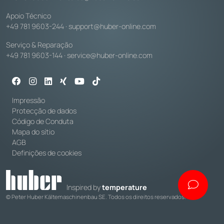
Apoio Técnico
+49 781 9603-244
·
support@huber-online.com
Serviço & Reparação
+49 781 9603-144
·
service@huber-online.com
Impressão
Protecção de dados
Código de Conduta
Mapa do sítio
AGB
Definições de cookies
Inspired by
temperature
© Peter Huber Kältemaschinenbau SE. Todos os direitos reservados.