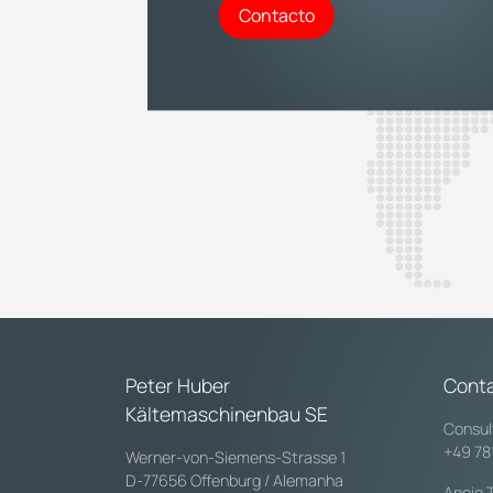
Contacto
Peter Huber
Cont
Kältemaschinenbau SE
Consul
+49 78
Werner-von-Siemens-Strasse 1
D-77656 Offenburg / Alemanha
Apoio 