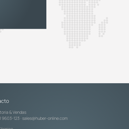
acto
toria & Vendas
1 9603-123
·
sales@huber-online.com
Técnico