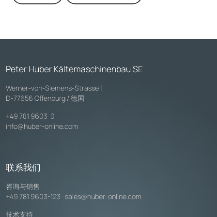
Peter Huber Kältemaschinenbau SE
Werner-von-Siemens-Strasse 1
D-77656 Offenburg / 德国
+49 781 9603-0
info@huber-online.com
联系我们
咨询与销售
+49 781 9603-123
·
sales@huber-online.com
技术支持