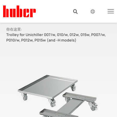
你在这里:
Trolley for Unichiller 007/w, 010/w, 012w, 015w, P007/w,
P010/w, P012w, P015w (and -H models)